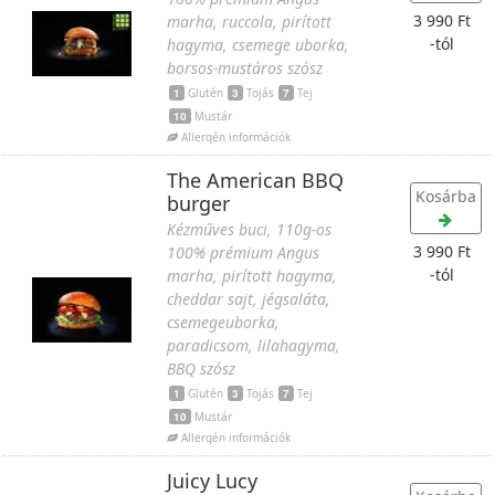
3 990 Ft
marha, ruccola, pirított
-tól
hagyma, csemege uborka,
borsos-mustáros szósz
1
Glutén
3
Tojás
7
Tej
10
Mustár
Allergén információk
The American BBQ
Kosárba
burger
Kézműves buci, 110g-os
3 990 Ft
100% prémium Angus
-tól
marha, pirított hagyma,
cheddar sajt, jégsaláta,
csemegeuborka,
paradicsom, lilahagyma,
BBQ szósz
1
Glutén
3
Tojás
7
Tej
10
Mustár
Allergén információk
Juicy Lucy