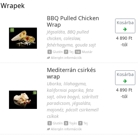
Wrapek
BBQ Pulled Chicken
Kosárba
Wrap
Jégsaláta, BBQ pulled
4 890 Ft
chicken, coleslaw,
-tól
fehérhagyma, gouda sajt
1
Glutén
7
Tej
10
Mustár
Allergén információk
Mediterrán csirkés
Kosárba
wrap
Uborka, lilahagyma,
4 890 Ft
kaliforniai paprika, feta
-tól
sajt, oliva bogyó, szárított
paradicsom, jégsaláta,
majonéz, pácolt csirkemell
csíkok
1
Glutén
3
Tojás
7
Tej
Allergén információk