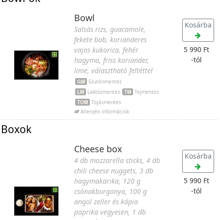
Bowl
Kosárba
Salsás rizs, guacamole,
fekete bab, korianderes
5 990 Ft
vajas kukorica, fehér
-tól
hagyma, friss koriander,
lime, választható feltéttel
GM
Gluténmentes
LM
Laktózmentes
TM
Tejmentes
TOM
Tojásmentes
Allergén információk
Boxok
Cheese box
Kosárba
4 db mozzarella sticks, 4 db
chili cheese nuggets, 3 db
5 990 Ft
hagymakarika, 120 g
-tól
csónakburgonya, 100 g
angol zeller és kápia
paprika vegyesen, 1 db