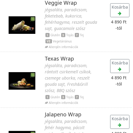
Veggie Wrap
Kosárba
jégsaláta, paradicsom,
feketebab, kukorica,
4 890 Ft
fehérhagyma, reszelt gouda
-tól
sajt, guacamole szósz
1
Glutén
3
Tojás
7
Tej
VE
Vegetáriánus
Allergén információk
Texas Wrap
Kosárba
jégsaláta, paradicsom,
rántott csirkemell csíkok,
4 890 Ft
csemege uborka, reszelt
-tól
gouda sajt, Fresh&Grill
szósz, BBQ szósz
1
Glutén
3
Tojás
7
Tej
Allergén információk
Jalapeno Wrap
Kosárba
jégsaláta, paradicsom,
fehér hagyma, pácolt