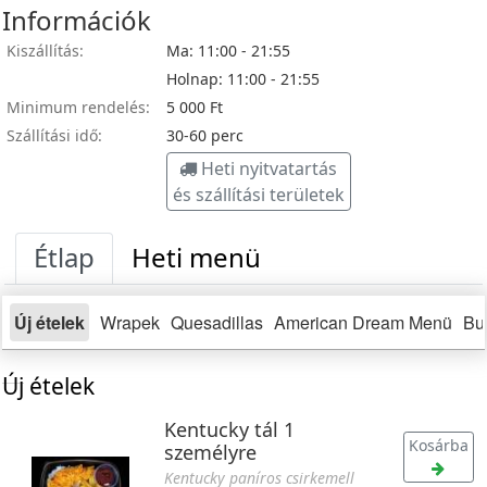
Információk
Kiszállítás:
Ma: 11:00 - 21:55
Holnap: 11:00 - 21:55
Minimum rendelés:
5 000 Ft
Szállítási idő:
30-
60 perc
Heti nyitvatartás
és szállítási területek
Étlap
Heti menü
Új ételek
Wrapek
Quesadillas
American Dream Menü
Bu
Új ételek
Kentucky tál 1
Kosárba
személyre
Kentucky paníros csirkemell