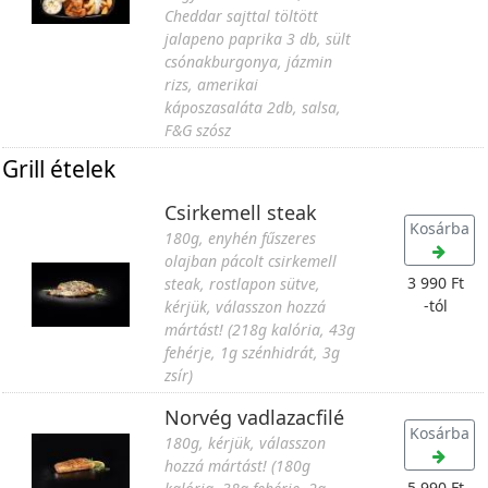
Cheddar sajttal töltött
jalapeno paprika 3 db, sült
csónakburgonya, jázmin
rizs, amerikai
káposzasaláta 2db, salsa,
F&G szósz
Grill ételek
Csirkemell steak
Kosárba
180g, enyhén fűszeres
olajban pácolt csirkemell
3 990 Ft
steak, rostlapon sütve,
-tól
kérjük, válasszon hozzá
mártást! (218g kalória, 43g
fehérje, 1g szénhidrát, 3g
zsír)
Norvég vadlazacfilé
Kosárba
180g, kérjük, válasszon
hozzá mártást! (180g
5 990 Ft