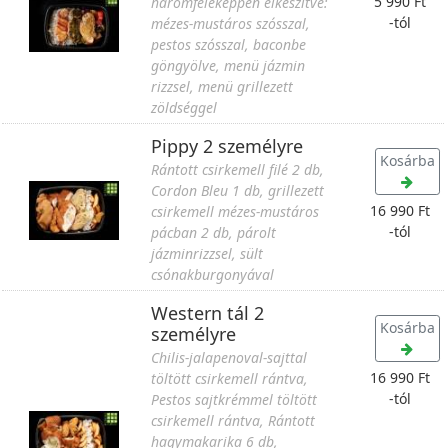
5 990 Ft
háromféleképpen elkészítve:
-tól
mézes-mustáros szósszal,
pestos szósszal, baconbe
göngyölve, menü jázmin
rizzsel, menü grillezett
zöldséggel
Pippy 2 személyre
Kosárba
Rántott csirkemell filé 2 db,
Cordon Bleu 1 db, grillezett
16 990 Ft
csirkemell mézes-mustáros
-tól
pácban 2 db, párolt
jázminrizzsel, sült
csónakburgonyával
Western tál 2
Kosárba
személyre
Chilis-jalapenoval-sajttal
16 990 Ft
töltött csirkemell rántva,
-tól
Pestos sajtkrémmel töltött
csirkemell rántva, Rántott
hagymakarika 6 db,