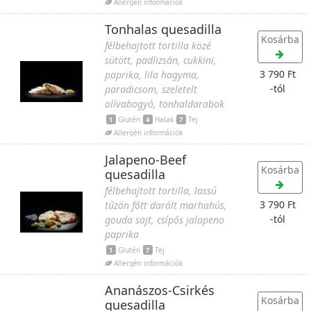
Allergén információk
Tonhalas quesadilla
Kosárba
félbehajtott tortilla közé
sütött, padlizsán, cukkini,
3 790 Ft
paprika, lila hagyma,
-tól
paradicsom, szeletelt
olívabogyó, tonhaldarabok
1
Glutén
4
Halak
7
Tej
Allergén információk
Jalapeno-Beef
Kosárba
quesadilla
félbehajtott tortilla, lassú
3 790 Ft
tűzön főtt darált marhahús,
-tól
gouda sajt, csípős jalapeno
paprika
1
Glutén
7
Tej
Allergén információk
Ananászos-Csirkés
Kosárba
quesadilla