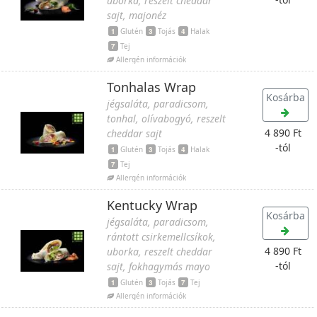
uborka, reszelt cheddar
sajt, majonéz
1
Glutén
3
Tojás
4
Halak
7
Tej
Allergén információk
Tonhalas Wrap
Kosárba
jégsaláta, paradicsom,
tonhal, olívabogyó, reszelt
4 890 Ft
cheddar sajt
-tól
1
Glutén
3
Tojás
4
Halak
7
Tej
Allergén információk
Kentucky Wrap
Kosárba
jégsaláta, paradicsom,
rántott csirkemellcsíkok,
4 890 Ft
uborka, reszelt cheddar
-tól
sajt, fokhagymás mayo
1
Glutén
3
Tojás
7
Tej
Allergén információk