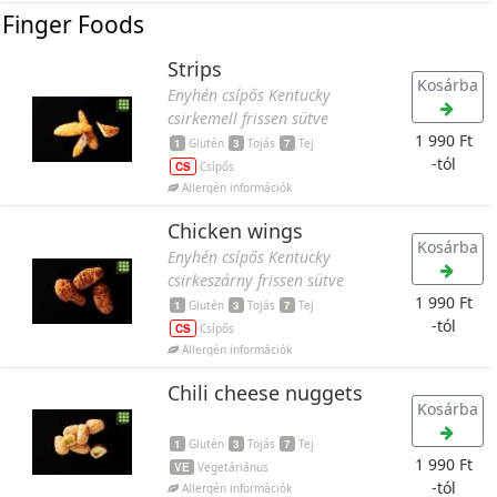
Finger Foods
Strips
Kosárba
Enyhén csípős Kentucky
csirkemell frissen sütve
1 990 Ft
1
Glutén
3
Tojás
7
Tej
-tól
CS
Csípős
Allergén információk
Chicken wings
Kosárba
Enyhén csípős Kentucky
csirkeszárny frissen sütve
1 990 Ft
1
Glutén
3
Tojás
7
Tej
-tól
CS
Csípős
Allergén információk
Chili cheese nuggets
Kosárba
1
Glutén
3
Tojás
7
Tej
1 990 Ft
VE
Vegetáriánus
-tól
Allergén információk