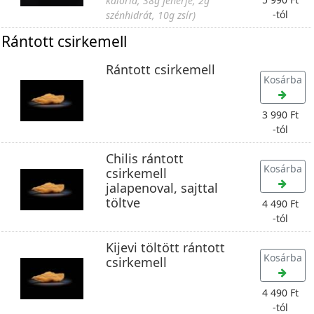
kalória, 38g fehérje, 2g
-tól
szénhidrát, 10g zsír)
Rántott csirkemell
Rántott csirkemell
Kosárba
3 990 Ft
-tól
Chilis rántott
Kosárba
csirkemell
jalapenoval, sajttal
töltve
4 490 Ft
-tól
Kijevi töltött rántott
Kosárba
csirkemell
4 490 Ft
-tól