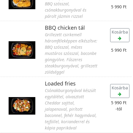
BBQ szósszal,
5 990 Ft
csónakburgonyával és
párolt jázmin rizzsel
BBQ chicken tál
Kosárba
Grillezett csirkemell
háromféleképpen elkészítve:
BBQ szósszal, mézes
5 990 Ft
mustáros szósszal, baconbe
göngyölve. Fűszeres
steakburgonyával, grillezett
zöldséggel
Loaded fries
Kosárba
Csónakburgonyával készült
egytálétel, olvasztott
5 990 Ft
Cheddar sajttal,
-tól
jalapenoval, pirított
baconnel, fehér hagymával,
tejföllel, korianderrel és
kápia paprikával