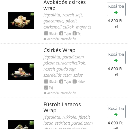
Avokádós csirkés
Kosárba
wrap
Jégsaláta, reszelt sajt,
4 890 Ft
guacamole, pácolt
-tól
csirkemell csíkok, majonéz
1
Glutén
3
Tojás
7
Tej
Allergén információk
Csirkés Wrap
Kosárba
jégsaláta, paradicsom,
pácolt csirkemellcsíkok,
4 890 Ft
reszelt gouda sajt,
-tól
szardellás cézár szósz
1
Glutén
3
Tojás
4
Halak
7
Tej
Allergén információk
Füstölt Lazacos
Kosárba
Wrap
jégsaláta. rukkola, füstölt
4 890 Ft
lazac, szárított paradicsom,
-tól