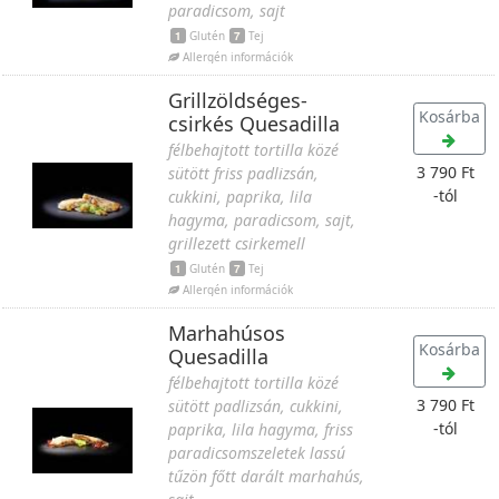
paradicsom, sajt
1
Glutén
7
Tej
Allergén információk
Grillzöldséges-
Kosárba
csirkés Quesadilla
félbehajtott tortilla közé
3 790 Ft
sütött friss padlizsán,
-tól
cukkini, paprika, lila
hagyma, paradicsom, sajt,
grillezett csirkemell
1
Glutén
7
Tej
Allergén információk
Marhahúsos
Kosárba
Quesadilla
félbehajtott tortilla közé
3 790 Ft
sütött padlizsán, cukkini,
-tól
paprika, lila hagyma, friss
paradicsomszeletek lassú
tűzön főtt darált marhahús,