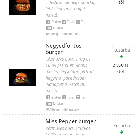
-tól
coleslaw, csemege uborka,
fehér hagyma, angol
mustár
1
Glutén
3
Tojás
7
Tej
10
Mustár
Allergén információk
Negyedfontos
Kosárba
burger
Kézműves buci, 110g-os
3 990 Ft
100% prémium Angus
-tól
marha, jégsaláta, pirított
hagyma, paradicsom,
lilahagyma, ketchup,
mustár
1
Glutén
3
Tojás
7
Tej
10
Mustár
Allergén információk
Miss Pepper burger
Kosárba
Kézműves buci, 110g-os
100% prémium Angus