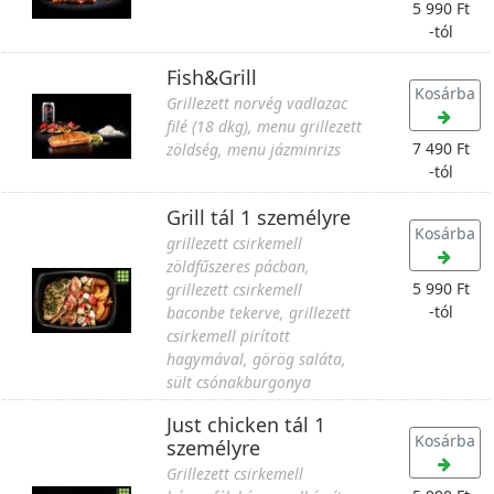
5 990 Ft
-tól
Fish&Grill
Kosárba
Grillezett norvég vadlazac
filé (18 dkg), menu grillezett
7 490 Ft
zöldség, menu jázminrizs
-tól
Grill tál 1 személyre
Kosárba
grillezett csirkemell
zöldfűszeres pácban,
5 990 Ft
grillezett csirkemell
-tól
baconbe tekerve, grillezett
csirkemell pirított
hagymával, görög saláta,
sült csónakburgonya
Just chicken tál 1
Kosárba
személyre
Grillezett csirkemell