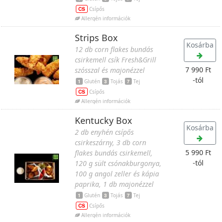
CS
Csípős
Allergén információk
Strips Box
Kosárba
12 db corn flakes bundás
csirkemell csík Fresh&Grill
7 990 Ft
szósszal és majonézzel
-tól
1
Glutén
3
Tojás
7
Tej
CS
Csípős
Allergén információk
Kentucky Box
Kosárba
2 db enyhén csípős
csirkeszárny, 3 db corn
5 990 Ft
flakes bundás csirkemell,
-tól
120 g sült csónakburgonya,
100 g angol zeller és kápia
paprika, 1 db majonézzel
1
Glutén
3
Tojás
7
Tej
CS
Csípős
Allergén információk