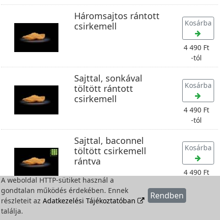
Háromsajtos rántott
Kosárba
csirkemell
4 490 Ft
-tól
Sajttal, sonkával
Kosárba
töltött rántott
csirkemell
4 490 Ft
-tól
Sajttal, baconnel
Kosárba
töltött csirkemell
rántva
4 490 Ft
A weboldal HTTP-sütiket használ a
-tól
gondtalan működés érdekében. Ennek
Rendben
Saláták
részleteit az
Adatkezelési Tájékoztatóban
találja.