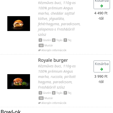
Kosárba
Kézműves buci, 110g-os
100% prémium Angus
4 490 Ft
marha, cheddar sajttal
-tól
töltve, jégsaláta,
fehérhagyma, paradicsom,
jalapenos-s Fresh&Grill
szósz
1
Glutén
3
Tojás
7
Tej
10
Mustár
Allergén információk
Royale burger
Kosárba
Kézműves buci, 110g-os
100% prémium Angus
3 990 Ft
marha, ruccola, pirított
-tól
hagyma, paradicsom,
Fresh&Grill szósz
1
Glutén
3
Tojás
7
Tej
10
Mustár
Allergén információk
Bowl-ok