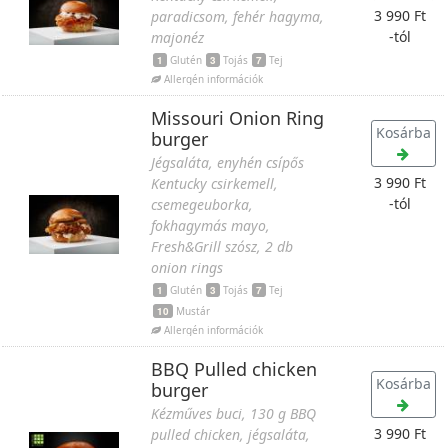
3 990 Ft
paradicsom, fehér hagyma,
-tól
majonéz
1
Glutén
3
Tojás
7
Tej
Allergén információk
Missouri Onion Ring
Kosárba
burger
Jégsaláta, enyhén csípős
3 990 Ft
Kentucky csirkemell,
-tól
csemegeuborka,
fokhagymás mayo,
Fresh&Grill szósz, 2 db
onion rings
1
Glutén
3
Tojás
7
Tej
10
Mustár
Allergén információk
BBQ Pulled chicken
Kosárba
burger
Kézműves buci, 130 g BBQ
3 990 Ft
pulled chicken, jégsaláta,