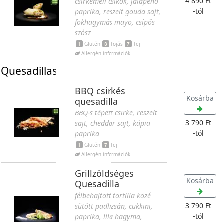
4 890 Ft
csirkemell csíkok, jalapeno
-tól
paprika, reszelt gouda sajt,
fokhagymás mayo, csípős
szósz
1
Glutén
3
Tojás
7
Tej
Allergén információk
Quesadillas
BBQ csirkés
Kosárba
quesadilla
BBQ-s tépett csirke, reszelt
3 790 Ft
sajt, cheddar sajt, kápia
-tól
paprika
1
Glutén
7
Tej
Allergén információk
Grillzöldséges
Kosárba
Quesadilla
félbehajtott tortilla közé
3 790 Ft
sütött padlizsán, cukkini,
-tól
paprika, lila hagyma,