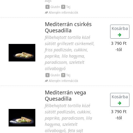
sajt
1
Glutén
7
Tej
Allergén információk
Mediterrán csirkés
Kosárba
Quesadilla
félbehajtott tortilla közé
3 790 Ft
sütött grillezett csirkemell,
-tól
friss padlizsán, cukkini,
paprika, lila hagyma,
paradicsom, szeletelt
olívabogyó
1
Glutén
7
Tej
Allergén információk
Mediterrán vega
Kosárba
Quesadilla
félbehajtott tortilla közé
3 790 Ft
sütött padlizsán, cukkini,
-tól
paprika, paradicsom, lila
hagyma, szeletelt
olívabogyó, feta sajt