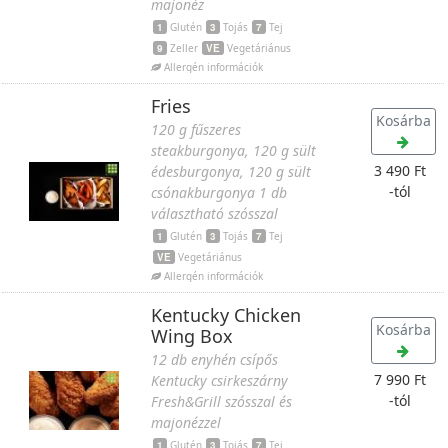
majonéz
1
Glutén
3
Tojás
7
Tej
9
Zeller
VE
Vegetáriánus
Allergén információk
Fries
Kosárba
120 g fűszeres
steakburgonya, 120 g sült
3 490 Ft
édesburgonya, 120 g sült
-tól
csónakburgonya 1 db
választható szósszal
1
Glutén
3
Tojás
7
Tej
VE
Vegetáriánus
Allergén információk
Kentucky Chicken
Kosárba
Wing Box
12 db enyhén csípős
7 990 Ft
Kentucky csirkeszárny
-tól
Fresh&Grill szósszal és
majonézzel
1
Glutén
3
Tojás
7
Tej