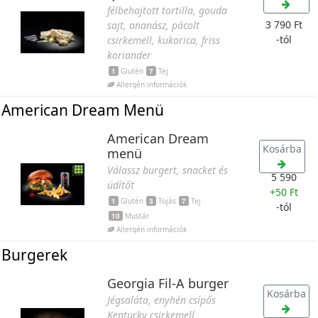
félbehajtott tortilla, gouda
3 790 Ft
sajt, ananász, pácolt
-tól
csirkemell, kukorica, friss
koriander
1
Glutén
7
Tej
Allergén információk
American Dream Menü
American Dream
Kosárba
menü
Válassz burgert, snacket és
5 590
üdítőt
+
50 Ft
1
Glutén
3
Tojás
7
Tej
-tól
10
Mustár
Allergén információk
Burgerek
Georgia Fil-A burger
Kosárba
Jégsaláta, enyhén csípős
Kentucky csirkemell,