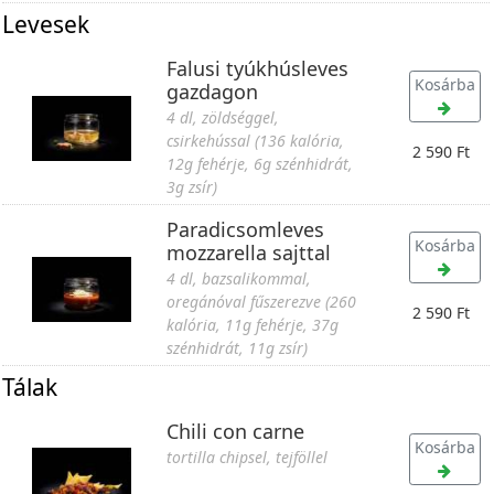
Levesek
Falusi tyúkhúsleves
Kosárba
gazdagon
4 dl, zöldséggel,
csirkehússal (136 kalória,
2 590 Ft
12g fehérje, 6g szénhidrát,
3g zsír)
Paradicsomleves
Kosárba
mozzarella sajttal
4 dl, bazsalikommal,
oregánóval fűszerezve (260
2 590 Ft
kalória, 11g fehérje, 37g
szénhidrát, 11g zsír)
Tálak
Chili con carne
Kosárba
tortilla chipsel, tejföllel