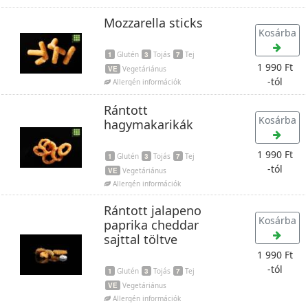
Mozzarella sticks
Kosárba
1
Glutén
3
Tojás
7
Tej
1 990 Ft
VE
Vegetáriánus
-tól
Allergén információk
Rántott
Kosárba
hagymakarikák
1 990 Ft
1
Glutén
3
Tojás
7
Tej
-tól
VE
Vegetáriánus
Allergén információk
Rántott jalapeno
Kosárba
paprika cheddar
sajttal töltve
1 990 Ft
-tól
1
Glutén
3
Tojás
7
Tej
VE
Vegetáriánus
Allergén információk