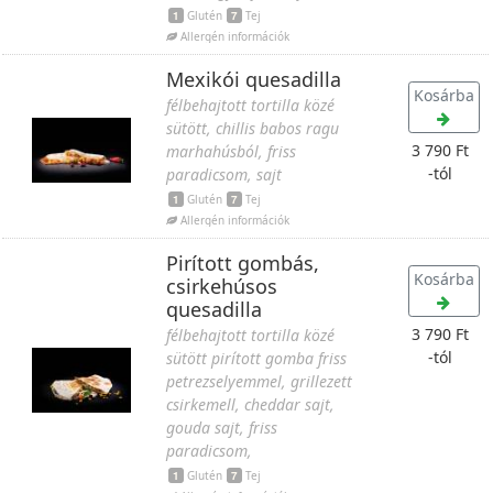
1
Glutén
7
Tej
Allergén információk
Mexikói quesadilla
Kosárba
félbehajtott tortilla közé
sütött, chillis babos ragu
3 790 Ft
marhahúsból, friss
-tól
paradicsom, sajt
1
Glutén
7
Tej
Allergén információk
Pirított gombás,
Kosárba
csirkehúsos
quesadilla
3 790 Ft
félbehajtott tortilla közé
-tól
sütött pirított gomba friss
petrezselyemmel, grillezett
csirkemell, cheddar sajt,
gouda sajt, friss
paradicsom,
1
Glutén
7
Tej